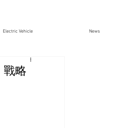
Electric Vehicle
News
」戰略